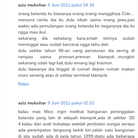
aziz mukohar
6 Juni 2011 pukul 04.34
orang belanda itu biasanya orang-orang manggilnya Coki...
menurut cerita dia itu dulu nikah sama orang jawa,pas
waktu ada pemulangan orang belanda ke negaranya dia itu
ngga mau ikut...
sekarang dia sebatang kara,entah istrinya sudah
meninggal atau sudah bercerai ngga tahu deh
dulu sekitar tahun 98-an uang pensiunan dia sering di
rampas sama preman-preman klampok...mungkin
sekarang udah lagi kali,dulu emang lagi krismon.
dulu biasanya dia tinggal di rumah depan rumah makan
moro seneng atau di sekitar terminal klampok
Balas
aziz mukohar
9 Juni 2011 pukul 02.52
kalau mas Mico ingin melihat bangunan peninggalan
belanda yang lain di wilayah klampok,ada di sekitar SD
4.kalau dari arah bukateja setelah jembatan sungai serayu
ada perempatan langsung belok kiri.salah satu bangunan
di situ sudah ada di peta tahun 1899.disitu ada beberapa