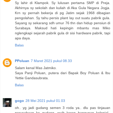
Sy lahir di Klampok. Sy lulusan pertama SMP di Preja.
Akhirnya sy sekolah dan kuliah di Aka Gula Negara Jogja.
Krn sy pernah bekerja di pg Jatim sejak 1968 dibagian
pengolahan. Sy tahu persis plant lay out suatu pabrik gula.
Sayang sy sekarang sdh umur 76 thn dan hidup pensiun di
Surabaya. Maksud hati kepingin mbantu mas Miko
nglengkapi sejarah pabrik gula dr sisi hardware pabrik, tapi
apa daya.
Balas
PPoluan
7 Maret 2021 pukul 08.33
Salam kenal Mas Jatmiko.
Saya Panji Poluan, putera dari Bapak Boy Poluan & Ibu
Yettie Gandasubrata.
Balas
gogo
28 Mei 2021 pukul 01.03
oh.. yg jadi gudang semen 3 roda ya.. dlu pas tinjauan
perusahaan ke gudang, wuih keren bangunan kolonial..