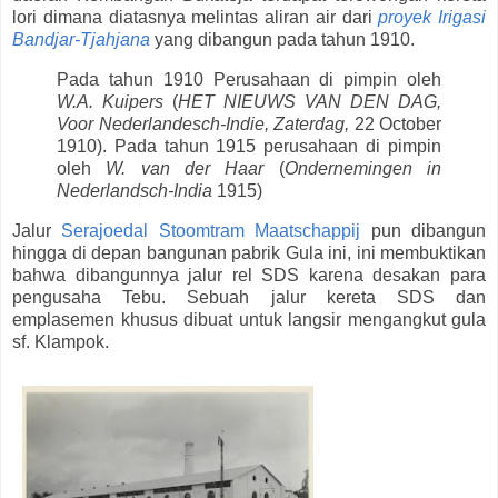
lori dimana diatasnya melintas aliran air dari
proyek Irigasi
Bandjar-Tjahjana
yang dibangun pada tahun 1910.
Pada tahun 1910 Perusahaan di pimpin oleh
W.A. Kuipers
(
HET NIEUWS VAN DEN DAG,
Voor Nederlandesch-Indie, Zaterdag,
22 October
1910). Pada tahun 1915 perusahaan di pimpin
oleh
W. van der Haar
(
Ondernemingen in
Nederlandsch-India
1915)
Jalur
Serajoedal Stoomtram Maatschappij
pun dibangun
hingga di depan bangunan pabrik Gula ini, ini membuktikan
bahwa dibangunnya jalur rel SDS karena desakan para
pengusaha Tebu. Sebuah jalur kereta SDS dan
emplasemen khusus dibuat untuk langsir mengangkut gula
sf. Klampok.