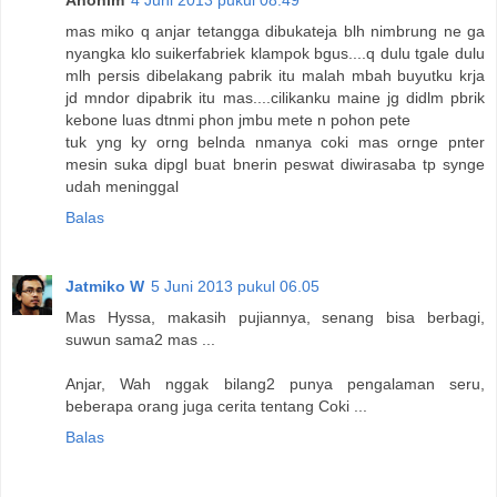
mas miko q anjar tetangga dibukateja blh nimbrung ne ga
nyangka klo suikerfabriek klampok bgus....q dulu tgale dulu
mlh persis dibelakang pabrik itu malah mbah buyutku krja
jd mndor dipabrik itu mas....cilikanku maine jg didlm pbrik
kebone luas dtnmi phon jmbu mete n pohon pete
tuk yng ky orng belnda nmanya coki mas ornge pnter
mesin suka dipgl buat bnerin peswat diwirasaba tp synge
udah meninggal
Balas
Jatmiko W
5 Juni 2013 pukul 06.05
Mas Hyssa, makasih pujiannya, senang bisa berbagi,
suwun sama2 mas ...
Anjar, Wah nggak bilang2 punya pengalaman seru,
beberapa orang juga cerita tentang Coki ...
Balas