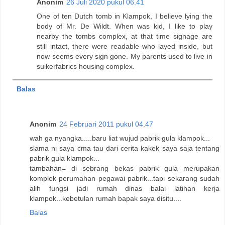
Anonim
26 Juli 2020 pukul 06.41
One of ten Dutch tomb in Klampok, I believe lying the
body of Mr. De Wildt. When was kid, I like to play
nearby the tombs complex, at that time signage are
still intact, there were readable who layed inside, but
now seems every sign gone. My parents used to live in
suikerfabrics housing complex.
Balas
Anonim
24 Februari 2011 pukul 04.47
wah ga nyangka.....baru liat wujud pabrik gula klampok...
slama ni saya cma tau dari cerita kakek saya saja tentang
pabrik gula klampok...
tambahan= di sebrang bekas pabrik gula merupakan
komplek perumahan pegawai pabrik...tapi sekarang sudah
alih fungsi jadi rumah dinas balai latihan kerja
klampok...kebetulan rumah bapak saya disitu....
Balas