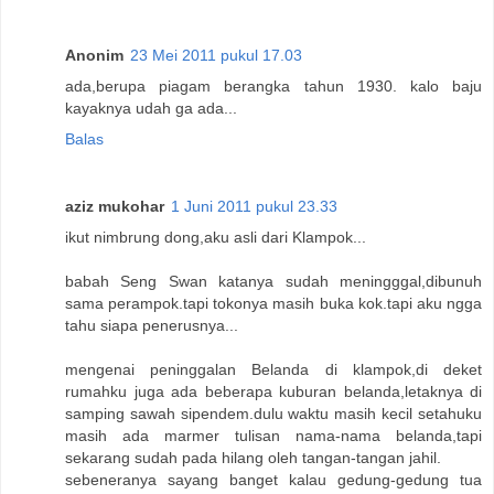
Anonim
23 Mei 2011 pukul 17.03
ada,berupa piagam berangka tahun 1930. kalo baju
kayaknya udah ga ada...
Balas
aziz mukohar
1 Juni 2011 pukul 23.33
ikut nimbrung dong,aku asli dari Klampok...
babah Seng Swan katanya sudah meningggal,dibunuh
sama perampok.tapi tokonya masih buka kok.tapi aku ngga
tahu siapa penerusnya...
mengenai peninggalan Belanda di klampok,di deket
rumahku juga ada beberapa kuburan belanda,letaknya di
samping sawah sipendem.dulu waktu masih kecil setahuku
masih ada marmer tulisan nama-nama belanda,tapi
sekarang sudah pada hilang oleh tangan-tangan jahil.
sebeneranya sayang banget kalau gedung-gedung tua