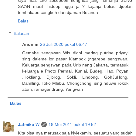
Oya mas Eko sesepoeh tionghoa jang namanja SENG
SWAN masih hidoep ngga ja ? kajanja beliau djoelan
tembakaoe cengkeh dari djaman Belanda.
Balas
Balasan
Anonim
26 Juli 2020 pukul 06.47
Oemahe sengswan Wis didol maring putrine priyayi
sing daleme lor pasar Klampok (ngarepe sengswan.
Keluarga sengswan pada Urip neng Jakarta, termasuk
keluarga e Photo Permai, Kunlai, Budeg, Hao, Poyan
,Hokliang, Djibrog, Sokli, Lindong, GohJuHong,
Damlling, Toko Mlebu, Chongchong, sing nduwe rokok
atom, ramagandrung, Yangwan
Balas
Jatmiko W
18 Mei 2011 pukul 19.52
Kita bisa nya merusak saja Nylekamin, sesuatu yang sudah