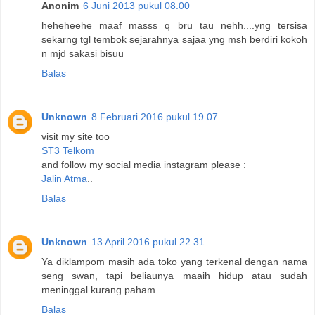
Anonim
6 Juni 2013 pukul 08.00
heheheehe maaf masss q bru tau nehh....yng tersisa
sekarng tgl tembok sejarahnya sajaa yng msh berdiri kokoh
n mjd sakasi bisuu
Balas
Unknown
8 Februari 2016 pukul 19.07
visit my site too
ST3 Telkom
and follow my social media instagram please :
Jalin Atma
..
Balas
Unknown
13 April 2016 pukul 22.31
Ya diklampom masih ada toko yang terkenal dengan nama
seng swan, tapi beliaunya maaih hidup atau sudah
meninggal kurang paham.
Balas