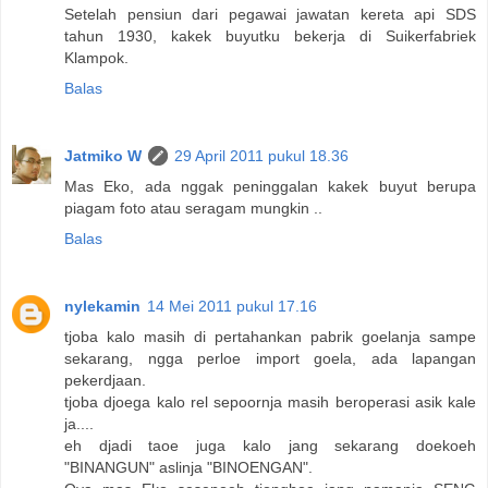
Setelah pensiun dari pegawai jawatan kereta api SDS
tahun 1930, kakek buyutku bekerja di Suikerfabriek
Klampok.
Balas
Jatmiko W
29 April 2011 pukul 18.36
Mas Eko, ada nggak peninggalan kakek buyut berupa
piagam foto atau seragam mungkin ..
Balas
nylekamin
14 Mei 2011 pukul 17.16
tjoba kalo masih di pertahankan pabrik goelanja sampe
sekarang, ngga perloe import goela, ada lapangan
pekerdjaan.
tjoba djoega kalo rel sepoornja masih beroperasi asik kale
ja....
eh djadi taoe juga kalo jang sekarang doekoeh
"BINANGUN" aslinja "BINOENGAN".