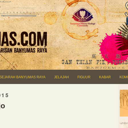
SEJARAH BANYUMAS RAYA
JELAJAH
FIGUUR
KABAR
KOM
015
jo