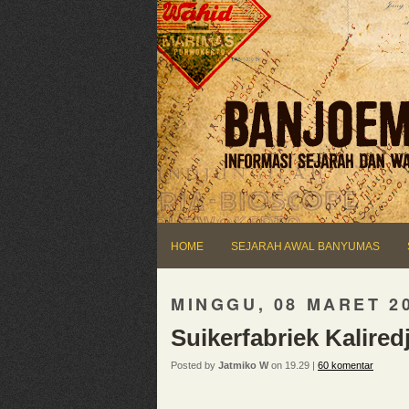
HOME
SEJARAH AWAL BANYUMAS
MINGGU, 08 MARET 2
Suikerfabriek Kalired
Posted by
Jatmiko W
on 19.29 |
60 komentar