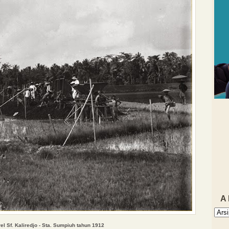
A
el
Sf. Kaliredjo - Sta. Sumpiuh
tahun 1912