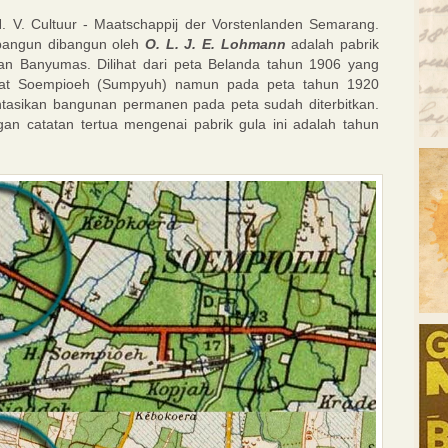
. V. Cultuur - Maatschappij der Vorstenlanden Semarang.
i bangun dibangun oleh
O. L. J. E. Lohman
n
adalah pabrik
enan Banyumas. Dilihat dari peta Belanda tahun 1906 yang
arat Soempioeh (Sumpyuh) namun pada peta tahun 1920
asikan bangunan permanen pada peta sudah diterbitkan.
n catatan tertua mengenai pabrik gula ini adalah tahun