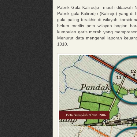
Pabrik Gula Kaliredjo masih dibawah N
Pabrik gula Kaliredjo (Kalirejo) yang d
gula paling terakhir di wilayah karsid
belum merilis peta wilayah bagian b
kumpulan garis merah yang mempresent
Menurut data mengenai laporan keuanga
1910.