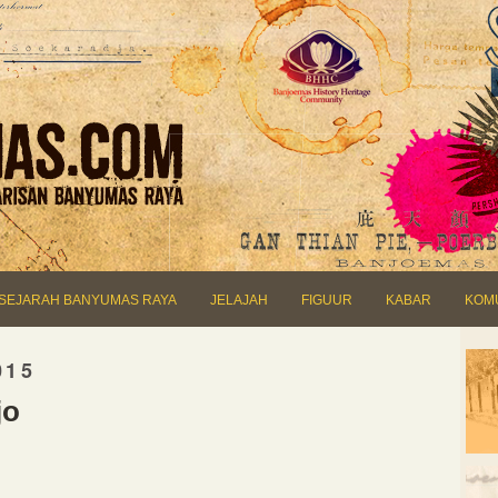
SEJARAH BANYUMAS RAYA
JELAJAH
FIGUUR
KABAR
KOM
015
jo