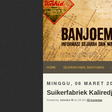
HOME
SEJARAH AWAL BANYUMAS
MINGGU, 08 MARET 2
Suikerfabriek Kalired
Posted by
Jatmiko W
on 19.29 |
60 komentar