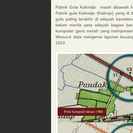
Pabrik Gula Kaliredjo masih dibawah N
Pabrik gula Kaliredjo (Kalirejo) yang d
gula paling terakhir di wilayah karsid
belum merilis peta wilayah bagian b
kumpulan garis merah yang mempresent
Menurut data mengenai laporan keuanga
1910.