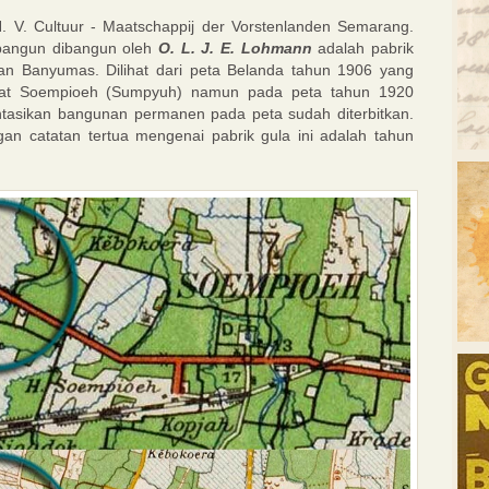
. V. Cultuur - Maatschappij der Vorstenlanden Semarang.
i bangun dibangun oleh
O. L. J. E. Lohman
n
adalah pabrik
enan Banyumas. Dilihat dari peta Belanda tahun 1906 yang
arat Soempioeh (Sumpyuh) namun pada peta tahun 1920
asikan bangunan permanen pada peta sudah diterbitkan.
n catatan tertua mengenai pabrik gula ini adalah tahun