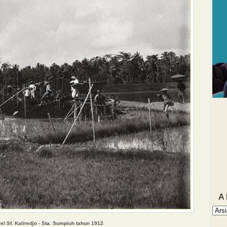
A
el
Sf. Kaliredjo - Sta. Sumpiuh
tahun 1912