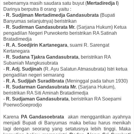
sebenarnya masih saudara satu buyut (
Mertadiredja I
)
Darinya berputra 8 orang yaitu :
-
R. Sudjiman Mertadimedja Gandasubrata
(Bupati
Banyumas selanjutnya) beristrikan
-
R. Sudirman Gandasubrata Mr.
(Sarjana Hukum) Ketua
pengadilan Negeri Purwokerto beristrikan RA Satinah
Bratadimedja
-
R. A. Soedjirin Kartanegara
, suami R. Sarengat
Kertanegara
-
R. Sudana Tjakra Gandasubrata
, beristrikan RA
Subaniah Mangkusubrata
-
R. Adj. Sudjinah
(R. Ayu Salatun Atmasubrata) Istri ketua
pengadilan negeri semarang
-
R. A. Sudjijah Suradibrata
(Meninggal pada tahun 1930)
-
R. Sudarman Gandasubrata Mr.
(Sarjana Hukum),
beristrikan RA Siti Aminah Bratadimedja
-
R. Sudjaman Gandasubrata
, beristrikan RA Soeparni
PoerwoSoeprodjo
Karena
PA Gandasoebrata
akan menggantikan ayahnya
menjadi Bupati di Banyumas maka beliau harus menikah
lagi dengan seorang yang setatusnya lebih tinggi. Maka