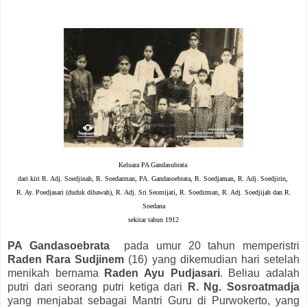
Keluara PA Gandasubrata
dari kiri R. Adj. Soedjinah, R. Soedarman, PA. Gandasoebrata, R. Soedjaman,
R. Adj. Soedjirin,
R. Ay. P
oe
djasari (duduk dibawah), R. Adj. Sri Seomijati, R. Soedirman, R. Adj. Soedjijah dan R.
Soedana
sekitar tahun 1912
PA Gandasoebrata
pada umur 20 tahun memperistri
Raden Rara Sudjinem
(16) yang dikemudian hari setelah
menikah bernama
Raden Ayu Pudjasari
. Beliau adalah
putri dari seorang putri ketiga dari
R. Ng. Sosroatmadja
yang menjabat sebagai Mantri Guru di Purwokerto, yang