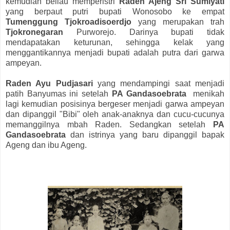
kemudian beliau memperistri
Raden Ajeng Sri Sumiyati
yang berpaut putri bupati Wonosobo ke empat
Tumenggung Tjokroadisoerdjo
yang merupakan trah
Tjokronegaran
Purworejo. Darinya bupati tidak
mendapatakan keturunan, sehingga kelak yang
menggantikannya menjadi bupati adalah putra dari garwa
ampeyan.
Raden Ayu Pudjasari
yang mendampingi saat menjadi
patih Banyumas ini setelah
PA Gandasoebrata
menikah
lagi kemudian posisinya bergeser menjadi garwa ampeyan
dan dipanggil "Bibi" oleh anak-anaknya dan cucu-cucunya
memanggilnya mbah Raden. Sedangkan setelah
PA
Gandasoebrata
dan istrinya yang baru dipanggil bapak
Ageng dan ibu Ageng.