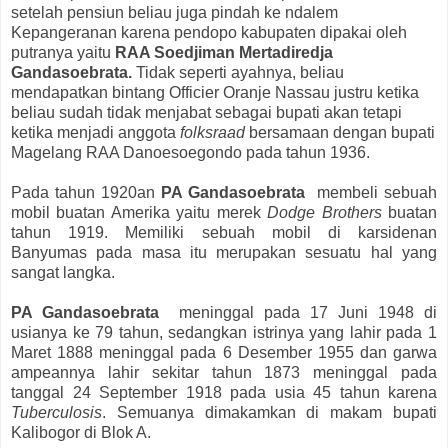
setelah pensiun beliau juga pindah ke ndalem
Kepangeranan karena pendopo kabupaten dipakai oleh
putranya yaitu
RAA Soedjiman Mertadiredja
Gandasoebrata.
Tidak seperti ayahnya, beliau
mendapatkan bintang
Officier Oranje Nassau justru ketika
beliau sudah tidak menjabat sebagai bupati akan tetapi
ketika menjadi anggota
folksraad
bersamaan dengan bupati
Magelang
RAA Danoesoegondo
pada tahun 1936.
Pada tahun 1920an
PA Gandasoebrata
membeli sebuah
mobil buatan Amerika yaitu merek
Dodge Brothers
buatan
tahun 1919. Memiliki sebuah mobil di karsidenan
Banyumas pada masa itu merupakan sesuatu hal yang
sangat langka.
PA Gandasoebrata
meninggal pada 17 Juni 1948 di
usianya ke 79 tahun, sedangkan istrinya yang lahir pada 1
Maret 1888 meninggal pada 6 Desember 1955 dan garwa
ampeannya lahir sekitar tahun 1873 meninggal pada
tanggal 24 September 1918 pada usia 45 tahun karena
Tuberculosis
. Semuanya dimakamkan di makam bupati
Kalibogor di Blok A.