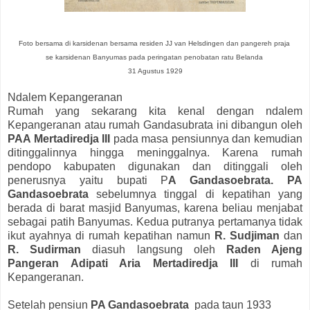
Foto bersama di karsidenan bersama residen JJ van Helsdingen dan pangereh praja
se karsidenan Banyumas pada peringatan penobatan ratu Belanda
31 Agustus 1929
Ndalem Kepangeranan
Rumah yang sekarang kita kenal dengan ndalem
Kepangeranan atau rumah Gandasubrata ini dibangun oleh
PAA Mertadiredja III
pada masa pensiunnya dan kemudian
ditinggalinnya hingga meninggalnya. Karena rumah
pendopo kabupaten digunakan dan ditinggali oleh
penerusnya yaitu bupati P
A Gandasoebrata. PA
Gandasoebrata
sebelumnya tinggal di kepatihan yang
berada di barat masjid Banyumas, karena beliau menjabat
sebagai patih Banyumas. Kedua putranya pertamanya tidak
ikut ayahnya di rumah kepatihan namun
R. Sudjiman
dan
R. Sudirman
diasuh langsung oleh
Raden Ajeng
Pangeran Adipati Aria Mertadiredja III
di rumah
Kepangeranan.
Setelah pensiun
PA Gandasoebrata
pada taun 1933