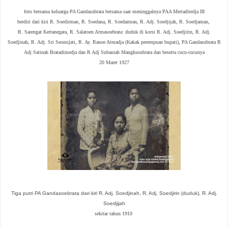
foto bersama keluarga PA Gandasubrata bersama saat meninggalnya PAA Mertadiredja III
berdiri dari kiri
R. Soedirman,
R. Soedana,
R. Soedarman,
R. Adj. Soedjijah,
R. Soedjaman,
R. Sarengat Kertanegara, R. Salatoen Atmasoebrata: duduk di korsi
R. Adj. Soedjirin,
R. Adj.
Soedjinah,
R. Adj. Sri Seomijati, R. Ay. Ranoe Atmadja (Kakak perempuan bupati)
,
PA Gandasubrata R
Adj Satinah Bratadimedja dan R Adj Subaniah Mangkusubrata dan beserta cucu-cucunya
20 Maret 1927
Tiga putri PA Gandasoebrata dari kiri
R. Adj. Soedjinah,
R. Adj. Soedjirin (duduk),
R. Adj.
Soedjijah
sekitar tahun 1910