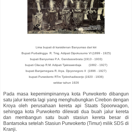
Lima bupati di karsidenan Banyumas dari kiri
Bupati Purbalingga
R. Tmg. Adipati Dipokusumo VI
(1899 - 1925)
bupati Banyumas P.A. Gandasoebrata (1913 - 1933)
bupati Cilacap R.M. Adipati Tjakrawerdaja
(1882 - 1927)
bupati Banjarnegara R. Arya. Djoyonegoro II (1896 - 1927)
bupati Purwokerto RTm Tjokrohadisoerjo (1920 - 1936)
sekitar tahun 1926
Pada masa kepemimpinannya kota Purwokerto dibangun
satu jalur kereta lagi yang menghubungkan Cirebon dengan
Kroya oleh perusahaan kereta api Staats Spoorwagon,
sehingga kota Purwokerto dilewati dua buah jalur kereta
dan membangun satu buah stasiun kereta besar di
Bantarsoka setelah Stasiun Purwokerto (Timur) milik SDS di
Kranji.