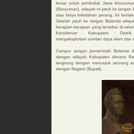
besar untuk penduduk Jawa khususnya
(Banyumas), wilayah ini jatuh ke tangan
atas biaya kekalahan perang. Ini berla
Setelah jatuh ke tangan Belanda wilay
kerajaan-kerajaan yang tersebar di selu
Karsidenan - Kabupaten - Distri
mengeksploitasi sumber daya alam dan 
Campur tangan pemerintah Belanda da
dengan wilayah Kabupaten dimana Res
langsung dengan menunjuk seorang asi
dengan Regent (Bupati).