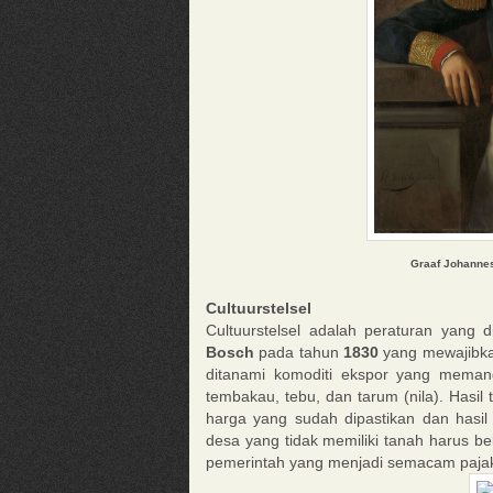
Graaf Johannes
Cultuurstelsel
Cultuurstelsel adalah peraturan yang 
Bosch
pada tahun
1830
yang mewajibka
ditanami komoditi ekspor yang memang
tembakau, tebu, dan tarum (nila). Hasil
harga yang sudah dipastikan dan hasil
desa yang tidak memiliki tanah harus b
pemerintah yang menjadi semacam paja