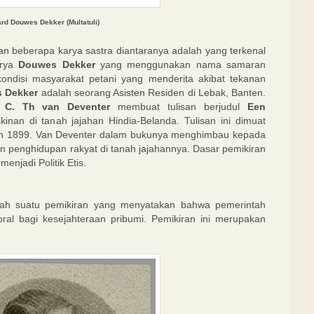
rd Douwes Dekker (Multatuli)
 beberapa karya sastra diantaranya adalah yang terkenal
rya
Douwes Dekker
yang menggunakan nama samaran
kondisi masyarakat petani yang menderita akibat tekanan
 Dekker
adalah seorang Asisten Residen di Lebak, Banten.
,
C. Th van Deventer
membuat tulisan berjudul
Een
nan di tanah jajahan Hindia-Belanda. Tulisan ini dimuat
un 1899. Van Deventer dalam bukunya menghimbau kepada
 penghidupan rakyat di tanah jajahannya. Dasar pemikiran
njadi Politik Etis.
adalah suatu pemikiran yang menyatakan bahwa pemerintah
al bagi kesejahteraan pribumi. Pemikiran ini merupakan