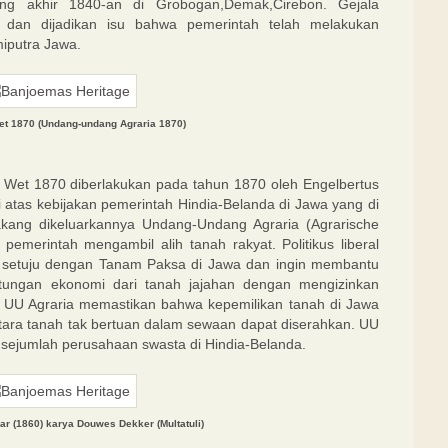
ang akhir 1840-an di Grobogan,Demak,Cirebon. Gejala
 dan dijadikan isu bahwa pemerintah telah melakukan
miputra Jawa.
et 1870 (Undang-undang Agraria 1870)
 Wet 1870 diberlakukan pada tahun 1870 oleh Engelbertus
i atas kebijakan pemerintah Hindia-Belanda di Jawa yang di
akang dikeluarkannya Undang-Undang Agraria (Agrarische
emerintah mengambil alih tanah rakyat. Politikus liberal
ak setuju dengan Tanam Paksa di Jawa dan ingin membantu
tungan ekonomi dari tanah jajahan dengan mengizinkan
. UU Agraria memastikan bahwa kepemilikan tanah di Jawa
tara tanah tak bertuan dalam sewaan dapat diserahkan. UU
a sejumlah perusahaan swasta di Hindia-Belanda.
r (1860) karya Douwes Dekker (Multatuli)