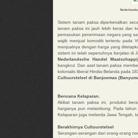
Nederlands
Sistem tanam paksa diperkenalkan sec
tanam paksa ini jauh lebih keras dan 
pemasukan penerimaan negara yang san
wajib menjual komoditi tertentu pada 
menjualnya dengan harga yang ditetapk
sistem ini telah sepenuhnya berjalan di
Nederlandsche Handel Maatschappi
bangkrut. Dan aset tanam paksa memb
kolonialis liberal Hindia-Belanda pada 1
Cultuurstelsel di Banjoemas (Banyum
Bencana Kelaparan.
Akibat tanam paksa ini, produksi be
harganya pun melambung. Pada tahun 1
Kelaparan juga melanda Jawa Tengah, t
Berakhirnya Cultuurstelsel
Serangan-serangan dari orang-orang non