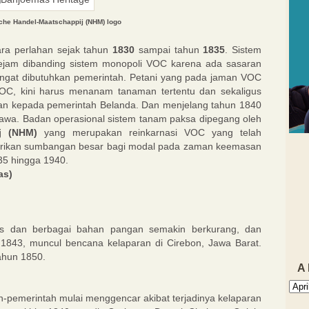
che Handel-Maatschappij (NHM) logo
ara perlahan sejak tahun
1830
sampai tahun
1835
. Sistem
kejam dibanding sistem monopoli VOC karena ada sasaran
gat dibutuhkan pemerintah. Petani yang pada jaman VOC
VOC, kini harus menanam tanaman tertentu dan sekaligus
an kepada pemerintah Belanda. Dan menjelang tahun 1840
 Jawa. Badan operasional sistem tanam paksa dipegang oleh
j (NHM)
yang merupakan reinkarnasi VOC yang telah
erikan sumbangan besar bagi modal pada zaman keemasan
835 hingga 1940.
as)
ras dan berbagai bahan pangan semakin berkurang, dan
843, muncul bencana kelaparan di Cirebon, Jawa Barat.
ahun 1850.
A
-pemerintah mulai menggencar akibat terjadinya kelaparan