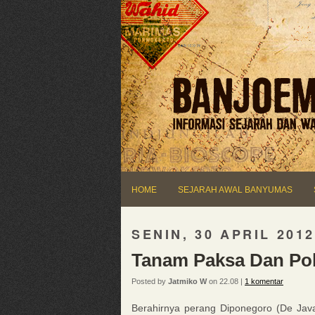
HOME
SEJARAH AWAL BANYUMAS
SENIN, 30 APRIL 2012
Tanam Paksa Dan Poli
Posted by
Jatmiko W
on 22.08 |
1 komentar
Berahirnya perang Diponegoro (De Ja