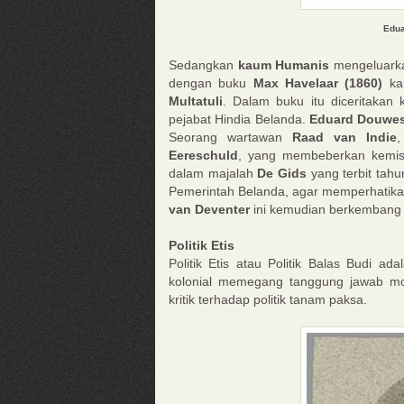
Edua
Sedangkan
kaum Humanis
mengeluarkan
dengan buku
Max Havelaar (1860)
ka
Multatuli
. Dalam buku itu diceritakan 
pejabat Hindia Belanda.
Eduard Douwes
Seorang wartawan
Raad van Indie
Eereschuld
, yang membeberkan kemiski
dalam majalah
De Gids
yang terbit tah
Pemerintah Belanda, agar memperhatikan
van Deventer
ini kemudian berkembang me
Politik Etis
Politik Etis atau Politik Balas Budi 
kolonial memegang tanggung jawab mor
kritik terhadap politik tanam paksa.