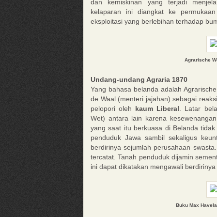
dan kemiskinan yang terjadi menjel
kelaparan ini diangkat ke permukaan
eksploitasi yang berlebihan terhadap bu
Agrarische W
Undang-undang Agraria 1870
Yang bahasa belanda adalah Agrarische
de Waal (menteri jajahan) sebagai reaks
pelopori oleh
kaum Liberal
. Latar bel
Wet) antara lain karena kesewenangan p
yang saat itu berkuasa di Belanda tid
penduduk Jawa sambil sekaligus keun
berdirinya sejumlah perusahaan swasta
tercatat. Tanah penduduk dijamin semen
ini dapat dikatakan mengawali berdiriny
Buku Max Havelaa