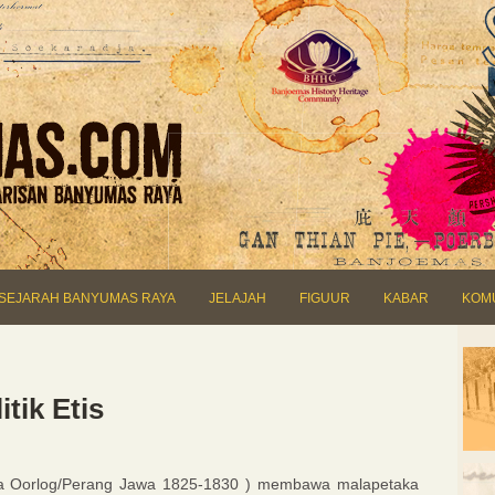
SEJARAH BANYUMAS RAYA
JELAJAH
FIGUUR
KABAR
KOM
tik Etis
va Oorlog/Perang Jawa 1825-1830 ) membawa malapetaka