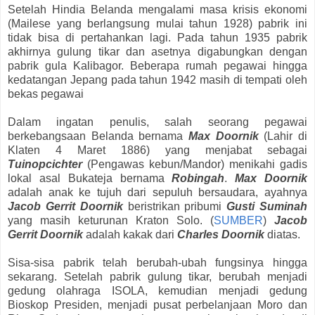
Setelah Hindia Belanda mengalami masa krisis ekonomi
(Mailese yang berlangsung mulai tahun 1928) pabrik ini
tidak bisa di pertahankan lagi. Pada tahun 1935 pabrik
akhirnya gulung tikar dan asetnya digabungkan dengan
pabrik gula Kalibagor. Beberapa rumah pegawai hingga
kedatangan Jepang pada tahun 1942 masih di tempati oleh
bekas pegawai
Dalam ingatan penulis, salah seorang pegawai
berkebangsaan Belanda bernama
Max Doornik
(Lahir di
Klaten 4 Maret 1886) yang menjabat sebagai
Tuinopcichter
(Pengawas kebun/Mandor) menikahi gadis
lokal asal Bukateja bernama
Robingah
.
Max Doornik
adalah anak ke tujuh dari sepuluh bersaudara, ayahnya
Jacob Gerrit Doornik
beristrikan pribumi
Gusti Suminah
yang masih keturunan Kraton Solo. (
SUMBER
)
Jacob
Gerrit Doornik
adalah kakak dari
Charles Doornik
diatas.
Sisa-sisa pabrik telah berubah-ubah fungsinya hingga
sekarang. Setelah pabrik gulung tikar, berubah menjadi
gedung olahraga ISOLA, kemudian menjadi gedung
Bioskop Presiden, menjadi pusat perbelanjaan Moro dan