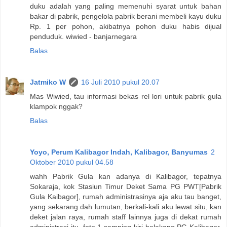
duku adalah yang paling memenuhi syarat untuk bahan
bakar di pabrik, pengelola pabrik berani membeli kayu duku
Rp. 1 per pohon, akibatnya pohon duku habis dijual
penduduk. wiwied - banjarnegara
Balas
Jatmiko W
16 Juli 2010 pukul 20.07
Mas Wiwied, tau informasi bekas rel lori untuk pabrik gula
klampok nggak?
Balas
Yoyo, Perum Kalibagor Indah, Kalibagor, Banyumas
2
Oktober 2010 pukul 04.58
wahh Pabrik Gula kan adanya di Kalibagor, tepatnya
Sokaraja, kok Stasiun Timur Deket Sama PG PWT[Pabrik
Gula Kaibagor], rumah administrasinya aja aku tau banget,
yang sekarang dah lumutan, berkali-kali aku lewat situ, kan
deket jalan raya, rumah staff lainnya juga di dekat rumah
administrasi itu, foto 1 samping kiri belakang PG Kalibagor,