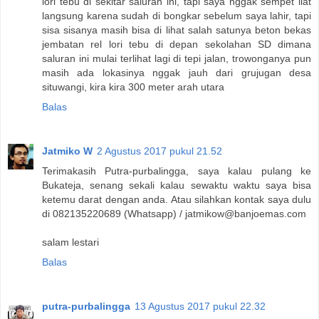
lori tebu di sekitar saluran ini, tapi saya nggak sempet liat
langsung karena sudah di bongkar sebelum saya lahir, tapi
sisa sisanya masih bisa di lihat salah satunya beton bekas
jembatan rel lori tebu di depan sekolahan SD dimana
saluran ini mulai terlihat lagi di tepi jalan, trowonganya pun
masih ada lokasinya nggak jauh dari grujugan desa
situwangi, kira kira 300 meter arah utara
Balas
Jatmiko W
2 Agustus 2017 pukul 21.52
Terimakasih Putra-purbalingga, saya kalau pulang ke
Bukateja, senang sekali kalau sewaktu waktu saya bisa
ketemu darat dengan anda. Atau silahkan kontak saya dulu
di 082135220689 (Whatsapp) / jatmikow@banjoemas.com
salam lestari
Balas
putra-purbalingga
13 Agustus 2017 pukul 22.32