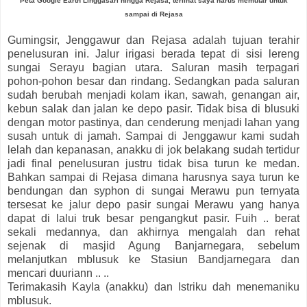
Peta Google Earth Linggasari hingga Rejasa, terlihat saya harus memutar untuk
sampai di Rejasa
Gumingsir, Jenggawur dan Rejasa adalah tujuan terahir
penelusuran ini. Jalur irigasi berada tepat di sisi lereng
sungai Serayu bagian utara. Saluran masih terpagari
pohon-pohon besar dan rindang. Sedangkan pada saluran
sudah berubah menjadi kolam ikan, sawah, genangan air,
kebun salak dan jalan ke depo pasir. Tidak bisa di blusuki
dengan motor pastinya, dan cenderung menjadi lahan yang
susah untuk di jamah. Sampai di Jenggawur kami sudah
lelah dan kepanasan, anakku di jok belakang sudah tertidur
jadi final penelusuran justru tidak bisa turun ke medan.
Bahkan sampai di Rejasa dimana harusnya saya turun ke
bendungan dan syphon di sungai Merawu pun ternyata
tersesat ke jalur depo pasir sungai Merawu yang hanya
dapat di lalui truk besar pengangkut pasir. Fuih .. berat
sekali medannya, dan akhirnya mengalah dan rehat
sejenak di masjid Agung Banjarnegara, sebelum
melanjutkan mblusuk ke Stasiun Bandjarnegara dan
mencari duuriann .. ..
Terimakasih Kayla (anakku) dan Istriku dah menemaniku
mblusuk.