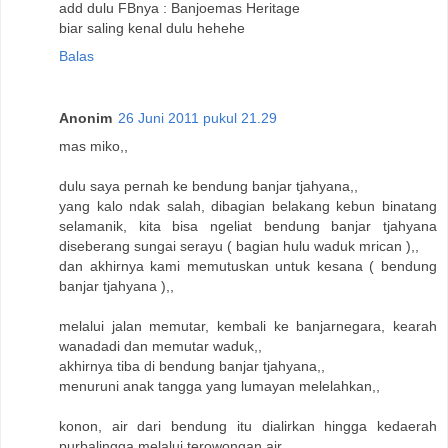
add dulu FBnya : Banjoemas Heritage
biar saling kenal dulu hehehe
Balas
Anonim
26 Juni 2011 pukul 21.29
mas miko,,
dulu saya pernah ke bendung banjar tjahyana,,
yang kalo ndak salah, dibagian belakang kebun binatang
selamanik, kita bisa ngeliat bendung banjar tjahyana
diseberang sungai serayu ( bagian hulu waduk mrican ),,
dan akhirnya kami memutuskan untuk kesana ( bendung
banjar tjahyana ),,
melalui jalan memutar, kembali ke banjarnegara, kearah
wanadadi dan memutar waduk,,
akhirnya tiba di bendung banjar tjahyana,,
menuruni anak tangga yang lumayan melelahkan,,
konon, air dari bendung itu dialirkan hingga kedaerah
purbalingga melalui terowongan air,,