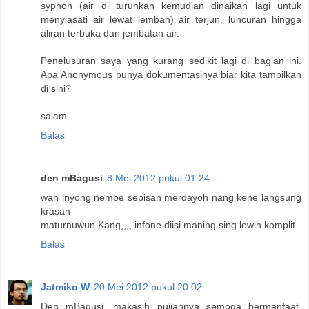
syphon (air di turunkan kemudian dinaikan lagi untuk
menyiasati air lewat lembah) air terjun, luncuran hingga
aliran terbuka dan jembatan air.
Penelusuran saya yang kurang sedikit lagi di bagian ini.
Apa Anonymous punya dokumentasinya biar kita tampilkan
di sini?
salam
Balas
den mBagusi
8 Mei 2012 pukul 01.24
wah inyong nembe sepisan merdayoh nang kene langsung
krasan
maturnuwun Kang,,,, infone diisi maning sing lewih komplit.
Balas
Jatmiko W
20 Mei 2012 pukul 20.02
Den mBagusi, makasih pujiannya semoga bermanfaat.