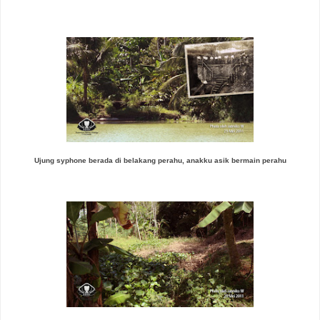
Ujung syphone berada di belakang perahu, anakku asik bermain perahu