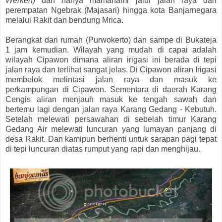
Werken)
dan hanya
mamahami jalur jalan raya dari
perempatan Ngebrak (Majasari) hingga kota Banjarnegara
melalui Rakit dan bendung Mrica.
Berangkat dari rumah (Purwokerto) dan sampe di Bukateja
1 jam kemudian. Wilayah yang mudah di capai adalah
wilayah Cipawon dimana aliran irigasi ini berada di tepi
jalan raya dan terlihat sangat jelas. Di Cipawon aliran Irigasi
membelok melintasi jalan raya dan masuk ke
perkampungan di Cipawon. Sementara di daerah Karang
Cengis aliran menjauh masuk ke tengah sawah dan
bertemu lagi dengan jalan raya Karang Gedang - Kebutuh.
Setelah melewati persawahan di sebelah timur Karang
Gedang Air melewati luncuran yang lumayan panjang di
desa Rakit. Dan kamipun berhenti untuk sarapan pagi tepat
di tepi luncuran diatas rumput yang rapi dan menghijau.