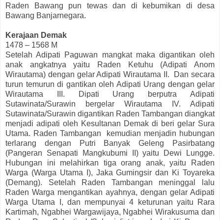
Raden Bawang pun tewas dan di kebumikan di desa
Bawang Banjarnegara.
Kerajaan Demak
1478 – 1568 M
Setelah Adipati Paguwan mangkat maka digantikan oleh
anak angkatnya yaitu Raden Ketuhu (Adipati Anom
Wirautama) dengan gelar Adipati Wirautama II. Dan secara
turun temurun di gantikan oleh Adipati Urang dengan gelar
Wirautama III. Dipati Urang berputra Adipati
Sutawinata/Surawin bergelar Wirautama IV. Adipati
Sutawinata/Surawin digantikan Raden Tambangan diangkat
menjadi adipati oleh Kesultanan Demak di beri gelar Sura
Utama. Raden Tambangan kemudian menjadin hubungan
terlarang dengan Putri Banyak Geleng Pasirbatang
(Pangeran Senapati Mangkubumi II) yaitu Dewi Lungge.
Hubungan ini melahirkan tiga orang anak, yaitu Raden
Warga (Warga Utama I), Jaka Gumingsir dan Ki Toyareka
(Demang). Setelah Raden Tambangan meninggal lalu
Raden Warga mengantikan ayahnya, dengan gelar Adipati
Warga Utama I, dan mempunyai 4 keturunan yaitu Rara
Kartimah, Ngabhei Wargawijaya, Ngabhei Wirakusuma dan