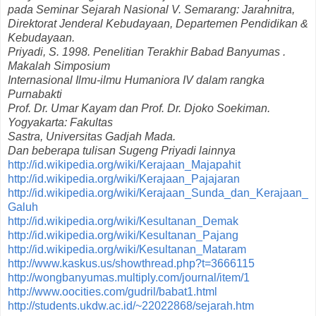
pada Seminar Sejarah Nasional V. Semarang: Jarahnitra,
Direktorat Jenderal Kebudayaan, Departemen Pendidikan &
Kebudayaan.
Priyadi, S. 1998. Penelitian Terakhir Babad Banyumas .
Makalah Simposium
Internasional Ilmu-ilmu Humaniora IV dalam rangka
Purnabakti
Prof. Dr. Umar Kayam dan Prof. Dr. Djoko Soekiman.
Yogyakarta: Fakultas
Sastra, Universitas Gadjah Mada.
Dan beberapa tulisan Sugeng Priyadi lainnya
http://id.wikipedia.org/wiki/Kerajaan_Majapahit
http://id.wikipedia.org/wiki/Kerajaan_Pajajaran
http://id.wikipedia.org/wiki/Kerajaan_Sunda_dan_Kerajaan_
Galuh
http://id.wikipedia.org/wiki/Kesultanan_Demak
http://id.wikipedia.org/wiki/Kesultanan_Pajang
http://id.wikipedia.org/wiki/Kesultanan_Mataram
http://www.kaskus.us/showthread.php?t=3666115
http://wongbanyumas.multiply.com/journal/item/1
http://www.oocities.com/gudril/babat1.html
http://students.ukdw.ac.id/~22022868/sejarah.htm