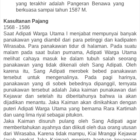
yang terakhir adalah Pangeran Benawa yang
berkuasa sampai tahun 1587 M.
Kasultanan Pajang
1568 - 1586
Saat Adipati Warga Utama I menjabat mempunyai banyak
panakawan yang diambil dari para petinggi dan kadipaten
Wirasaba. Para panakawan tidur di halaman. Pada suatu
malam pada saat bulan purnama, Adipati Warga Utama
melihat cahaya masuk ke dalam tubuh salah seorang
panakawan yang tidak dikenali oleh Sang Adipati. Oleh
karena itu, Sang Adipati merobek bebed panakawan
tersebut untuk mengenalinya. Pada pagi harinya,
panakawan yang di sobek bebednya dipanggil, ternyata
punakawan tersebut adalah Jaka kaiman punakawan dari
Kejawar dan setelah itu diberitahunya bahwa ia akan
dijadikan menantu. Jaka Kaiman akan dinikahkan dengan
puteri Adipati Warga Utama yang bernama Rara Kartimah
dan uang lima riyal sebagai pitukon.
Jaka Kaiman disuruh pulang oleh Sang Adipati agar
memberitahukan ayahnya dan diikuti oleh dua orang utusan
dari Wirasaba. Karena tidak mampu, Kiai Mranggi Kejawar
(ayah angkat Jaka Kaiman) meminta bantuan keuangan