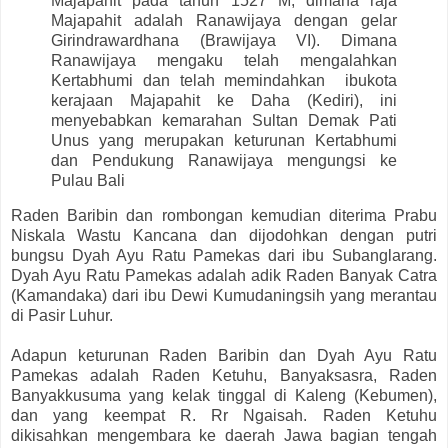
Majapahit pada tahun 1527 M, dimana raja
Majapahit adalah Ranawijaya dengan gelar
Girindrawardhana (Brawijaya VI). Dimana
Ranawijaya mengaku telah mengalahkan
Kertabhumi dan telah memindahkan ibukota
kerajaan Majapahit ke Daha (Kediri), ini
menyebabkan kemarahan Sultan Demak Pati
Unus yang merupakan keturunan Kertabhumi
dan Pendukung Ranawijaya mengungsi ke
Pulau Bali
Raden Baribin dan rombongan kemudian diterima Prabu
Niskala Wastu Kancana dan dijodohkan dengan putri
bungsu Dyah Ayu Ratu Pamekas dari ibu Subanglarang.
Dyah Ayu Ratu Pamekas adalah adik Raden Banyak Catra
(Kamandaka) dari ibu Dewi Kumudaningsih yang merantau
di Pasir Luhur.
Adapun keturunan Raden Baribin dan Dyah Ayu Ratu
Pamekas adalah Raden Ketuhu, Banyaksasra, Raden
Banyakkusuma yang kelak tinggal di Kaleng (Kebumen),
dan yang keempat R. Rr Ngaisah. Raden Ketuhu
dikisahkan mengembara ke daerah Jawa bagian tengah