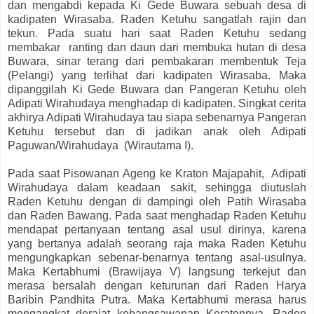
dan mengabdi kepada Ki Gede Buwara sebuah desa di
kadipaten Wirasaba. Raden Ketuhu sangatlah rajin dan
tekun. Pada suatu hari saat Raden Ketuhu sedang
membakar ranting dan daun dari membuka hutan di desa
Buwara, sinar terang dari pembakaran membentuk Teja
(Pelangi) yang terlihat dari kadipaten Wirasaba. Maka
dipanggilah Ki Gede Buwara dan Pangeran Ketuhu oleh
Adipati Wirahudaya menghadap di kadipaten. Singkat cerita
akhirya Adipati Wirahudaya tau siapa sebenarnya Pangeran
Ketuhu tersebut dan di jadikan anak oleh Adipati
Paguwan/Wirahudaya (Wirautama I).
Pada saat Pisowanan Ageng ke Kraton Majapahit, Adipati
Wirahudaya dalam keadaan sakit, sehingga diutuslah
Raden Ketuhu dengan di dampingi oleh Patih Wirasaba
dan Raden Bawang. Pada saat menghadap Raden Ketuhu
mendapat pertanyaan tentang asal usul dirinya, karena
yang bertanya adalah seorang raja maka Raden Ketuhu
mengungkapkan sebenar-benarnya tentang asal-usulnya.
Maka Kertabhumi (Brawijaya V) langsung terkejut dan
merasa bersalah dengan keturunan dari Raden Harya
Baribin Pandhita Putra. Maka Kertabhumi merasa harus
mengangkat derajat kebangsawanan Keratonnya. Raden