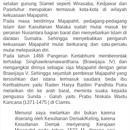
selatan gunung Slamet seperti Wirasaba, Kedjawar dan
Pasirluhur merupakan termasuk kota-kota di wilayah
kekuasaan Majapahit.
Pada masa berdirinya Majapahit, pedagang-pedagang
Islam dari Kasultanan Malaka sudah mulai masuk ke
perairan Nusantara bagian barat dan menyebarkan Islam di
daratan Sumatra. Sehingga menyebabkan pengaruh
kekuasaan Majapahit mulai berkurang dan satu-persatu
mulai melepaskan diri.
Pada tahun 1468 Pangeran Kertabhumi memberontak
terhadap Singhawikramawardhana (Brawijaya IV) dan
mengangkat dirinya sebagai raja Majapahit dengan gelar
Brawijaya V. Sehingga sejumlah pembesar Majapahit yang
tersisihkan dari istana termasuk saudara beda ibu
Kerthabhumi yaitu Raden Harya Baribin Pandhita Putra
melarikan diri ke arah barat, meminta suaka kepada
penguasa Sunda - Galuh yaitu Prabu Niskala Wastu
Kancana (1371-1475 ) di Ciamis.
Menurut saya melarikan diri bukan karena
diserang oleh Kesultanan Demak/Keling, karena
Kesultanan Demak menyerang Kerajaan