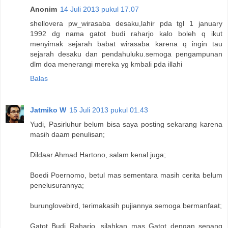
Anonim
14 Juli 2013 pukul 17.07
shellovera pw_wirasaba desaku,lahir pda tgl 1 january
1992 dg nama gatot budi raharjo kalo boleh q ikut
menyimak sejarah babat wirasaba karena q ingin tau
sejarah desaku dan pendahuluku.semoga pengampunan
dlm doa menerangi mereka yg kmbali pda illahi
Balas
Jatmiko W
15 Juli 2013 pukul 01.43
Yudi, Pasirluhur belum bisa saya posting sekarang karena
masih daam penulisan;
Dildaar Ahmad Hartono, salam kenal juga;
Boedi Poernomo, betul mas sementara masih cerita belum
penelusurannya;
burunglovebird, terimakasih pujiannya semoga bermanfaat;
Gatot Budi Raharjo, silahkan mas Gatot dengan senang