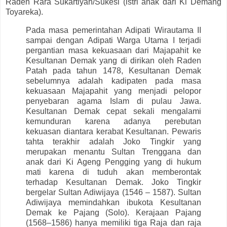
Raden Rara Sukartiyah/Sukesi (istri anak dari Ki Demang
Toyareka).
Pada masa pemerintahan Adipati Wirautama II
sampai dengan Adipati Warga Utama I terjadi
pergantian masa kekuasaan dari Majapahit ke
Kesultanan Demak yang di dirikan oleh Raden
Patah pada tahun 1478, Kesultanan Demak
sebelumnya adalah kadipaten pada masa
kekuasaan Majapahit yang menjadi pelopor
penyebaran agama Islam di pulau Jawa.
Kesultanan Demak cepat sekali mengalami
kemunduran karena adanya perebutan
kekuasan diantara kerabat Kesultanan. Pewaris
tahta terakhir adalah Joko Tingkir yang
merupakan menantu Sultan Trenggana dan
anak dari Ki Ageng Pengging yang di hukum
mati karena di tuduh akan memberontak
terhadap Kesultanan Demak. Joko Tingkir
bergelar Sultan Adiwijaya (1546 – 1587). Sultan
Adiwijaya memindahkan ibukota Kesultanan
Demak ke Pajang (Solo). Kerajaan Pajang
(1568–1586) hanya memiliki tiga Raja dan raja