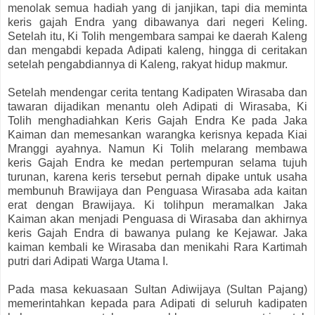
menolak semua hadiah yang di janjikan, tapi dia meminta
keris gajah Endra yang dibawanya dari negeri Keling.
Setelah itu, Ki Tolih mengembara sampai ke daerah Kaleng
dan mengabdi kepada Adipati kaleng, hingga di ceritakan
setelah pengabdiannya di Kaleng, rakyat hidup makmur.
Setelah mendengar cerita tentang Kadipaten Wirasaba dan
tawaran dijadikan menantu oleh Adipati di Wirasaba, Ki
Tolih menghadiahkan Keris Gajah Endra Ke pada Jaka
Kaiman dan memesankan warangka kerisnya kepada Kiai
Mranggi ayahnya. Namun Ki Tolih melarang membawa
keris Gajah Endra ke medan pertempuran selama tujuh
turunan, karena keris tersebut pernah dipake untuk usaha
membunuh Brawijaya dan Penguasa Wirasaba ada kaitan
erat dengan Brawijaya. Ki tolihpun meramalkan Jaka
Kaiman akan menjadi Penguasa di Wirasaba dan akhirnya
keris Gajah Endra di bawanya pulang ke Kejawar. Jaka
kaiman kembali ke Wirasaba dan menikahi Rara Kartimah
putri dari Adipati Warga Utama I.
Pada masa kekuasaan Sultan Adiwijaya (Sultan Pajang)
memerintahkan kepada para Adipati di seluruh kadipaten