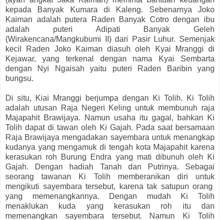
kepada Banyak Kumara di Kaleng. Sebenarnya Joko
Kaiman adalah putera Raden Banyak Cotro dengan ibu
adalah puteri Adipati Banyak Geleh
(Wirakencana/Mangkubumi II) dari Pasir Luhur. Semenjak
kecil Raden Joko Kaiman diasuh oleh Kyai Mranggi di
Kejawar, yang terkenal dengan nama Kyai Sembarta
dengan Nyi Ngaisah yaitu puteri Raden Baribin yang
bungsu.
Di situ, Kiai Mranggi berjumpa dengan Ki Tolih. Ki Tolih
adalah utusan Raja Negeri Keling untuk membunuh raja
Majapahit Brawijaya. Namun usaha itu gagal, bahkan Ki
Tolih dapat di tawan oleh Ki Gajah. Pada saat bersamaan
Raja Brawijaya mengadakan sayembara untuk menangkap
kudanya yang mengamuk di tengah kota Majapahit karena
kerasukan roh Burung Endra yang mati dibunuh oleh Ki
Gajah. Dengan hadiah Tanah dan Putrinya. Sebagai
seorang tawanan Ki Tolih memberanikan diri untuk
mengikuti sayembara tersebut, karena tak satupun orang
yang memenangkannya. Dengan mudah Ki Tolih
menaklukan kuda yang kerasukan roh itu dan
memenangkan sayembara tersebut. Namun Ki Tolih