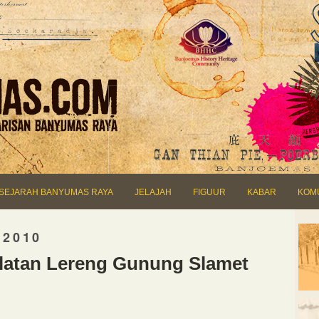
SEJARAH BANYUMAS RAYA
JELAJAH
FIGUUR
KABAR
KOM
 2010
latan Lereng Gunung Slamet