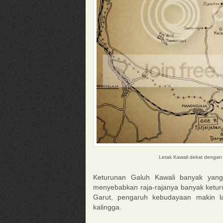
Letak Kawali dekat dengan 
Keturunan Galuh Kawali banyak yang
menyebabkan raja-rajanya banyak keturu
Garut, pengaruh kebudayaan makin l
kalingga.