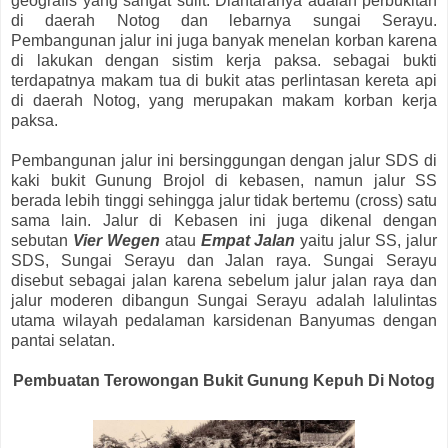
geografis yang sangat sulit. Diantaranya adalah perbukitan
di daerah Notog dan lebarnya sungai Serayu.
Pembangunan jalur ini juga banyak menelan korban karena
di lakukan dengan sistim kerja paksa. sebagai bukti
terdapatnya makam tua di bukit atas perlintasan kereta api
di daerah Notog, yang merupakan makam korban kerja
paksa.
Pembangunan jalur ini bersinggungan dengan jalur SDS di
kaki bukit Gunung Brojol di kebasen, namun jalur SS
berada lebih tinggi sehingga jalur tidak bertemu (cross) satu
sama lain. Jalur di Kebasen ini juga dikenal dengan
sebutan
Vier Wegen
atau
Empat Jalan
yaitu jalur SS, jalur
SDS, Sungai Serayu dan Jalan raya. Sungai Serayu
disebut sebagai jalan karena sebelum jalur jalan raya dan
jalur moderen dibangun Sungai Serayu adalah lalulintas
utama wilayah pedalaman karsidenan Banyumas dengan
pantai selatan.
Pembuatan Terowongan Bukit Gunung Kepuh Di Notog