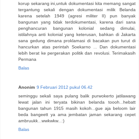
korup sekarang ini,untuk dokumentasi kita memang sangat
tergantung sekali dengan dokumentasi milik Belanda
karena setelah 1949 (agresi militer II) pun banyak
bangunan yang tidak terdokumentasi, karena dari sana
penghancuran bangunan kolonial sedang dimulai,
istilahnya anti kolonial yang keterusan, bahkan di Jakarta
sana gedung dimana proklamasi di bacakan pun turut di
hancurkan atas perintah Soekarno ... Dan dokumentasi
lebih berat ke pergerakan politik dan revolusi. Terimakasih
Permana
Balas
Anonim
9 Februari 2012 pukul 06.42
seminggu sekali saya pulang balik purwokerto jatilawang
lewat jalan ini teryata bikinan belanda toooh...hebatt
bangunan tahun 1915 masih kokoh...gue aja beloom lair
beda bangeett ya ama jembatan jaman sekarang cepet
ambruukk...wwkwkw...:)
Balas