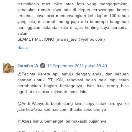
terimakasih mas miko atas foto yang mengagumkan,
kebetulan rumah saya ada di depan terowongan kereta
tersebut, saya bisa membayangkan kehidupan 100 tahun
yang lalu, di daerah notog juga ada beberapa bangunan
peninggalan belanda. kalo di ajak hunting saya bersedia.
salam
SLAMET MUJIONO (mams_tech@yahoo.com)
Balas
Jatmiko W
12 September 2011 pukul 19.40
@Pecinta Kereta Api; setuju dengan anda, dan sebuah
catatan untuk PT. KAI, renovasi boleh saja tapi tetap
pertahankan bagian heritagenya, biar kita orang bisa
ngelihat sisa sisa kejayaan masa lalu,
@Andi Wahyudi; boleh dong kirim copy cetak birunya ke
jatmikow@banjoemas.com, thanks sebelumnya
@Aziez Ismu; Semangat! terimakasih pujiannya